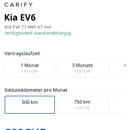
Kia
EV6
KIA EV6 77 kWh GT 4x4
Verfügbarkeit standortabhängig
Vertragslaufzeit
1 Monat
3 Monate
6 
+ 617 CHF
+ 237 CHF
+
Inklusivkilometer pro Monat
750
km
1.
500
km
+ 29 CHF
+
-
Preis