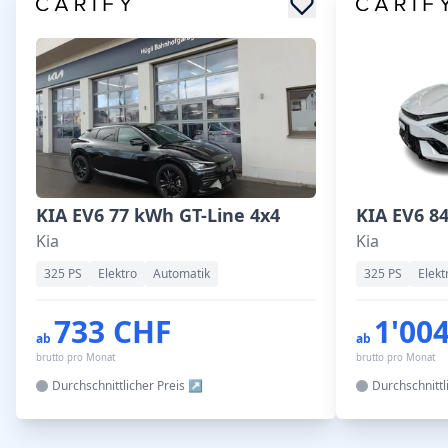
KIA EV6 77 kWh GT-Line 4x4
KIA EV6 8
Kia
Kia
325 PS
Elektro
Automatik
325 PS
Elekt
733 CHF
1'00
ab
ab
brutto pro Monat
brutto pro Monat
Durchschnittlicher
Preis
Durchschnittl