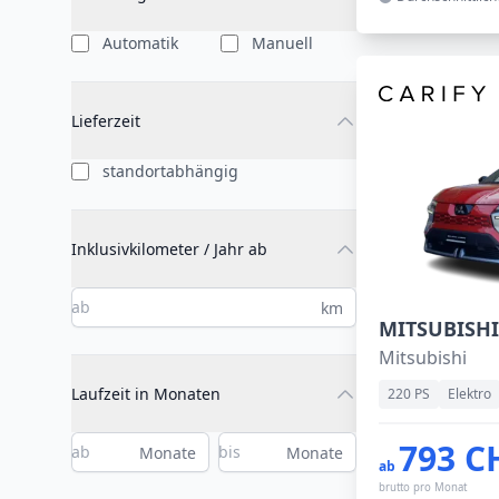
Automatik
Manuell
Lieferzeit
standortabhängig
Inklusivkilometer / Jahr ab
km
Mitsubishi
Laufzeit in Monaten
220 PS
Elektro
793 C
Monate
Monate
ab
brutto pro Monat