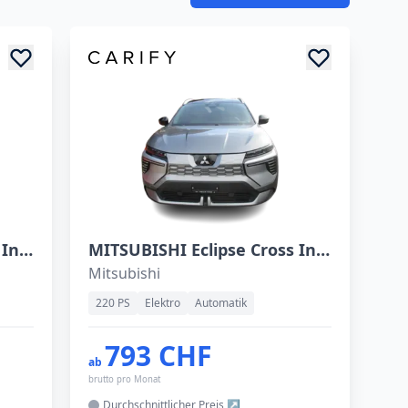
MITSUBISHI Eclipse Cross Intense+
MITSUBISHI Eclipse Cross Intense
Mitsubishi
220 PS
Elektro
Automatik
793 CHF
ab
brutto pro Monat
Durchschnittlicher
Preis