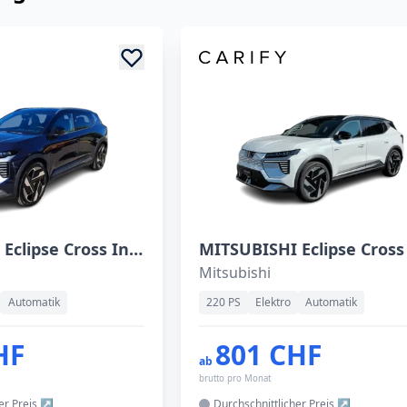
MITSUBISHI Eclipse Cross Intense+ BEV
Mitsubishi
Automatik
220 PS
Elektro
Automatik
HF
801 CHF
ab
brutto pro Monat
her
Preis
Durchschnittlicher
Preis