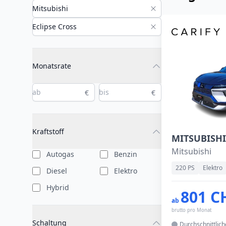
Monatsrate
€
€
Kraftstoff
Mitsubishi
Autogas
Benzin
220 PS
Elektro
Diesel
Elektro
Hybrid
801 C
ab
brutto pro Monat
Schaltung
Durchschnittlic