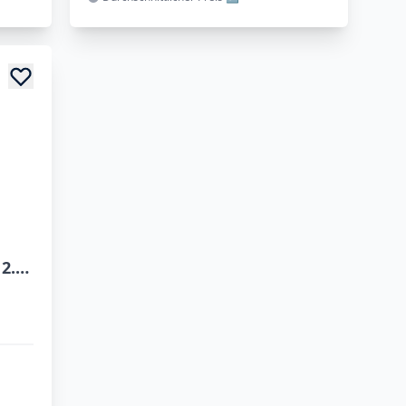
MITSUBISHI Eclipse Cross 2.4 PHEV Instyle+ 4WD