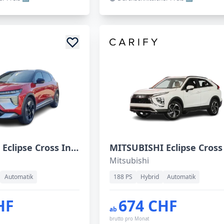
MITSUBISHI Eclipse Cross Intense 635 kms autonomie
Mitsubishi
Automatik
188 PS
Hybrid
Automatik
HF
674 CHF
ab
brutto pro Monat